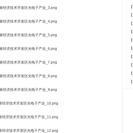
【
【
【
【
【
【
【
【
【
【