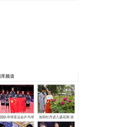
图库频道
国队夺得亚运会乒乓球
洛阳牡丹进入盛花期 游
女团冠军
客徜徉花海