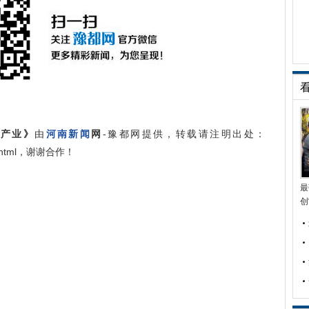
子产业》
由
河南新闻
网
-豫都网提供，转载请注明出处：
9397.html，谢谢合作！
最
创