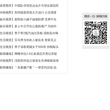
体育图库
】
中国队夺得亚运会乒乓球女团冠军
河南视野
】
郑州路面突现大片油污 公交调度
娱乐视界
】
新郎驮小姨子做俯卧撑 支撑不住
娱乐视界
】
多人中元节在公墓扮僵尸 为拍抖
生活视觉
】
男子带2瓶汽油过安检 谎称是水喝
生活视觉
】
宝马男当街砍人被反杀 曾获见义
生活视觉
】
男子深夜尾随女子500米 持棍敲头
新闻播报
】
网曝华住2.4亿条酒店开房记录疑
河南视野
】
沈阳郑州连云港发生非洲猪瘟疫情
新闻播报
】
＂杀妻藏尸案＂一审宣判后续 凶