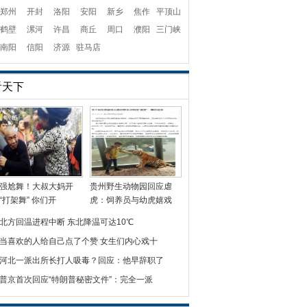
郑州
开封
洛阳
安阳
新乡
焦作
平顶山
鹤壁
漯河
许昌
商丘
周口
濮阳
三门峡
南阳
信阳
济源
驻马店
看天下
强尬舞！大叔大妈开
贵州野生动物园回应虐
“打架舞” 你们开
虎：饲养员与幼虎嬉戏
北方回温进程中断 东北降温可达10℃
当喜欢的人给自己点了个赞 女生们内心戏十
河北一派出所长打人吸毒？回应：他早辞职了
普京首次回应“特朗普秘密文件”：完全一派