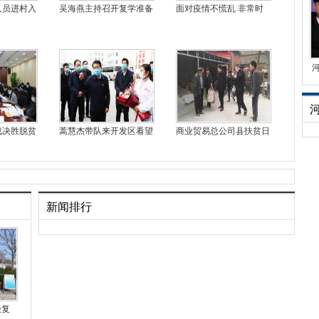
人员进村入
吴海燕主持召开复学准备
面对疫情不慌乱 非常时
战决胜脱贫
蒿慧杰带队来开发区看望
商业贸易总公司县扶贫日
新闻排行
极复