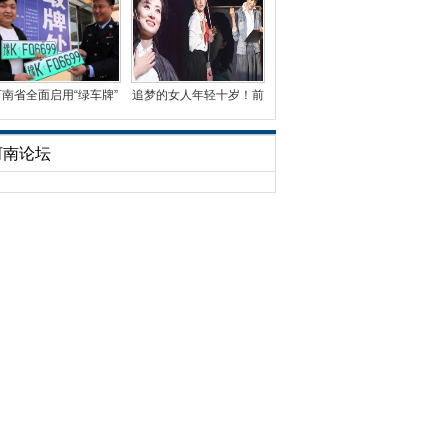
河南省全面启用“绿车牌”
追梦的女人年轻十岁！前
已发放3万余副
央视名嘴周涛首演话
河南论坛