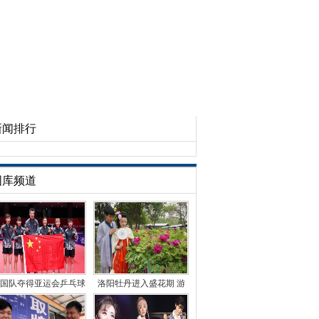
新闻排行
图库频道
国队夺得亚运会乒乓球
洛阳牡丹进入盛花期 游
女团冠军
客徜徉花海