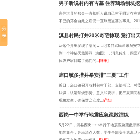
男子听说村内有古墓 住养鸡场刨坑
家住淇县的郑金一直都听人说自己村子附近存在古
不已的郑金自此之后便一直琢磨盗墓的事儿。201
淇县村民打井20米奇葩惊现 竟打出
从这个井里发现了溶洞→ □记者谷武民通讯员安
到一个神秘天然溶洞（如图），消息传来，四面八
位农户家目睹了他们的...
[详细]
庙口镇多措并举安排“三夏”工作
近日，庙口镇召开各村包村干部、支部书记、村委
认识，认清禁烧形势、意义和要求，把三夏期间
现象发生，确保群众安度...
[详细]
西岗一中举行地震应急疏散演练
5月22日，淇县西岗一中举行了地震应急疏散演
地带集合，各班清点人数，学生全部安全逃离,无