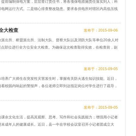
，提前编制保电方案，层层签订责任书，将各项保电措施责任落实到人；科
排电网运行方式。二是细心排查整改隐患。要求各供电所对辖区内高低压线
全大检查
发布于：2015-09-06
派出所、桥盟派出所、法制大队、督察大队以及消防大队等单位20余人对
重点部位进行全方位安全大检查。为确保这次检查取得实效，在检查前，副
发布于：2015-09-05
步培养广大师生在突发性灾害发生时，掌握有关防火逃生知识技能。近日，
随着校园内响起的警报声，各位老师立即到达指定岗位对学生进行了疏导，
发布于：2015-09-05
的课余文化生活，提高其观察、思考、写作和社会实践能力；增强用小记者
进未成年人的健康成长。近日，县一中在学校会议室召开小记者团成立大