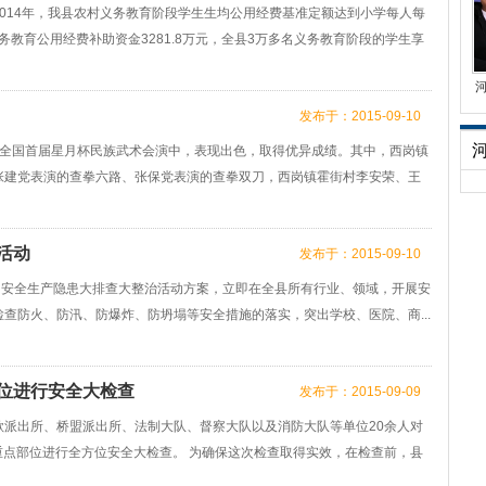
014年，我县农村义务教育阶段学生生均公用经费基准定额达到小学每人每
义务教育公用经费补助资金3281.8万元，全县3万多名义务教育阶段的学生享
发布于：2015-09-10
的全国首届星月杯民族武术会演中，表现出色，取得优异成绩。其中，西岗镇
张建党表演的查拳六路、张保党表演的查拳双刀，西岗镇霍街村李安荣、王
活动
发布于：2015-09-10
了安全生产隐患大排查大整治活动方案，立即在全县所有行业、领域，开展安
查防火、防汛、防爆炸、防坍塌等安全措施的落实，突出学校、医院、商...
位进行安全大检查
发布于：2015-09-09
派出所、桥盟派出所、法制大队、督察大队以及消防大队等单位20余人对
重点部位进行全方位安全大检查。 为确保这次检查取得实效，在检查前，县