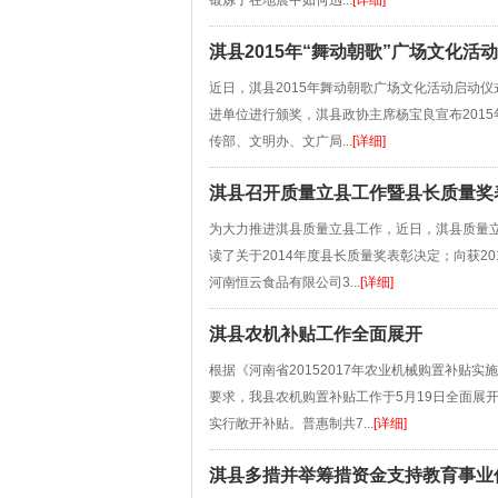
锻炼了在地震中如何迅...
[详细]
淇县2015年“舞动朝歌”广场文化活
近日，淇县2015年舞动朝歌广场文化活动启动
进单位进行颁奖，淇县政协主席杨宝良宣布201
传部、文明办、文广局...
[详细]
淇县召开质量立县工作暨县长质量奖
为大力推进淇县质量立县工作，近日，淇县质量
读了关于2014年度县长质量奖表彰决定；向获
河南恒云食品有限公司3...
[详细]
淇县农机补贴工作全面展开
根据《河南省20152017年农业机械购置补贴
要求，我县农机购置补贴工作于5月19日全面展
实行敞开补贴。普惠制共7...
[详细]
淇县多措并举筹措资金支持教育事业