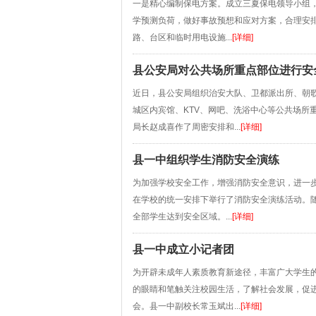
一是精心编制保电方案。成立三夏保电领导小组
学预测负荷，做好事故预想和应对方案，合理安
路、台区和临时用电设施...
[详细]
县公安局对公共场所重点部位进行安
近日，县公安局组织治安大队、卫都派出所、朝歌
城区内宾馆、KTV、网吧、洗浴中心等公共场所
局长赵成喜作了周密安排和...
[详细]
县一中组织学生消防安全演练
为加强学校安全工作，增强消防安全意识，进一
在学校的统一安排下举行了消防安全演练活动。
全部学生达到安全区域。...
[详细]
县一中成立小记者团
为开辟未成年人素质教育新途径，丰富广大学生
的眼睛和笔触关注校园生活，了解社会发展，促
会。县一中副校长常玉斌出...
[详细]