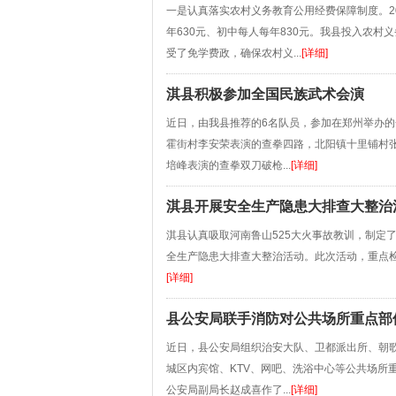
一是认真落实农村义务教育公用经费保障制度。2
年630元、初中每人每年830元。我县投入农村
受了免学费政，确保农村义...
[详细]
淇县积极参加全国民族武术会演
近日，由我县推荐的6名队员，参加在郑州举办
霍街村李安荣表演的查拳四路，北阳镇十里铺村
培峰表演的查拳双刀破枪...
[详细]
淇县开展安全生产隐患大排查大整治
淇县认真吸取河南鲁山525大火事故教训，制定
全生产隐患大排查大整治活动。此次活动，重点检
[详细]
县公安局联手消防对公共场所重点部
近日，县公安局组织治安大队、卫都派出所、朝歌
城区内宾馆、KTV、网吧、洗浴中心等公共场所
公安局副局长赵成喜作了...
[详细]