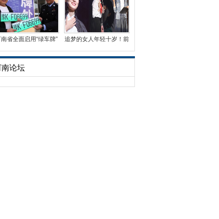
河南省全面启用“绿车牌”
追梦的女人年轻十岁！前
已发放3万余副
央视名嘴周涛首演话
河南论坛