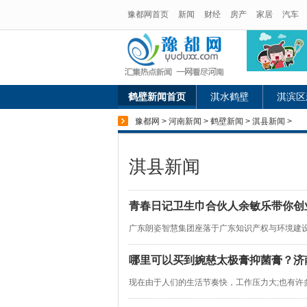
豫都网首页
新闻
财经
房产
家居
汽车
鹤壁新闻首页
淇水鹤壁
淇滨区
豫都网
>
河南新闻
>
鹤壁新闻
>
淇县新闻
>
淇县新闻
青春日记卫生巾合伙人余敏乐带你创
广东朗姿智慧集团座落于广东知识产权与环境建设示范
哪里可以买到婉慈太极膏抑菌膏？济
现在由于人们的生活节奏快，工作压力大;也有许多