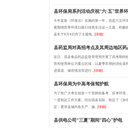
县环保局系列活动庆祝“六·五”世界
今年是新《环保法》实施的第一年，也是六五环
紧围绕世界环境日践行绿色生活这一主题，积极
县长于6月4日作了主题电...
[详细]
县药监局对高招考点及其周边地区药
近日，淇县食品药品监督管理局开展了高考期间
营和使用单位为重点区域，以夏季常用的消化道
进渠道、储存情况等进行...
[详细]
县环保局为中高考保驾护航
为了给广大考生创造一个安静的备考、应考环境
一是制定工作方案。结合我县实际，制定了《加
定：要求县城内各生产、施...
[详细]
县供电公司“三夏”期间“四心”护电