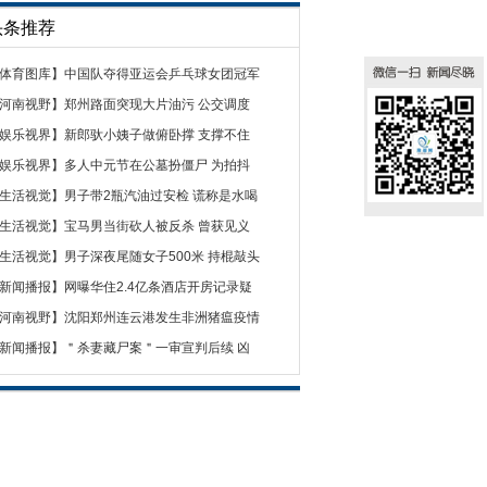
头条推荐
体育图库
】
中国队夺得亚运会乒乓球女团冠军
河南视野
】
郑州路面突现大片油污 公交调度
娱乐视界
】
新郎驮小姨子做俯卧撑 支撑不住
娱乐视界
】
多人中元节在公墓扮僵尸 为拍抖
生活视觉
】
男子带2瓶汽油过安检 谎称是水喝
生活视觉
】
宝马男当街砍人被反杀 曾获见义
生活视觉
】
男子深夜尾随女子500米 持棍敲头
新闻播报
】
网曝华住2.4亿条酒店开房记录疑
河南视野
】
沈阳郑州连云港发生非洲猪瘟疫情
新闻播报
】
＂杀妻藏尸案＂一审宣判后续 凶