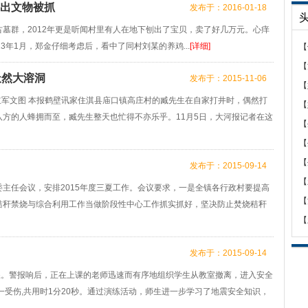
挖出文物被抓
发布于：2016-01-18
墓群，2012年更是听闻村里有人在地下刨出了宝贝，卖了好几万元。心痒
3年1月，郑金仔细考虑后，看中了同村刘某的养鸡...
[详细]
【
【
天然大溶洞
发布于：2015-11-06
【
立军文图 本报鹤壁讯家住淇县庙口镇高庄村的臧先生在自家打井时，偶然打
【
方的人蜂拥而至，臧先生整天也忙得不亦乐乎。11月5日，大河报记者在这
【
【
【
发布于：2015-09-14
【
主任会议，安排2015年度三夏工作。会议要求，一是全镇各行政村要提高
【
秸秆禁烧与综合利用工作当做阶段性中心工作抓实抓好，坚决防止焚烧秸秆
【
发布于：2015-09-14
练。警报响后，正在上课的老师迅速而有序地组织学生从教室撤离，进入安全
一受伤,共用时1分20秒。通过演练活动，师生进一步学习了地震安全知识，