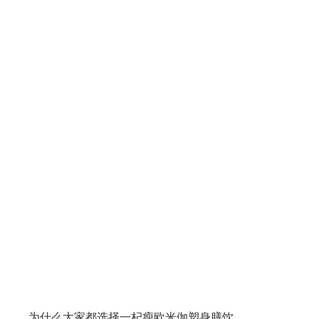
为什么大家都选择一杞瘦欧米伽塑身膳饮