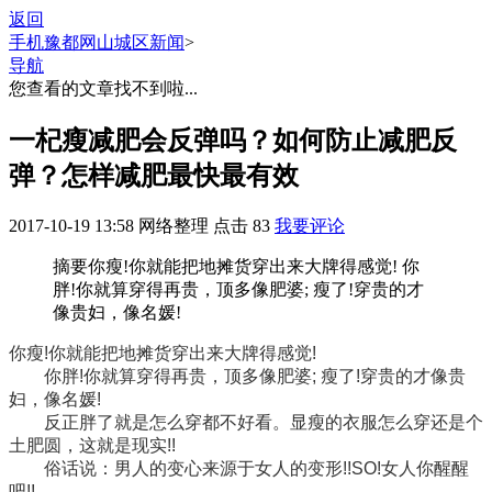
返回
手机豫都网
山城区新闻
>
导航
您查看的文章找不到啦...
一杞瘦减肥会反弹吗？如何防止减肥反
弹？怎样减肥最快最有效
2017-10-19 13:58
网络整理
点击
83
我要评论
摘要
你瘦!你就能把地摊货穿出来大牌得感觉! 你
胖!你就算穿得再贵，顶多像肥婆; 瘦了!穿贵的才
像贵妇，像名媛!
你瘦!你就能把地摊货穿出来大牌得感觉!
你胖!你就算穿得再贵，顶多像肥婆; 瘦了!穿贵的才像贵
妇，像名媛!
反正胖了就是怎么穿都不好看。显瘦的衣服怎么穿还是个
土肥圆，这就是现实!!
俗话说：男人的变心来源于女人的变形!!SO!女人你醒醒
吧!!