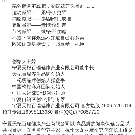
寒冬腊月不减肥，春暖花开你是谁!!......
运动减肥——累!停了更肥
抽脂减肥——惨!副作用成堆
定制减肥——贵!天价消费
节食减肥——饿!管不住嘴
不瘦下来你永远不知道自己有多美!
欧米伽塑身膳饮，一起享受一杞瘦!
创始人申婷
宁夏天杞百瑞健康产业有限公司董事长
天杞百瑞养生品牌创始人
一杞瘦品牌创始人操盘手
中国枸杞麻麻团队创始人
中国人社部SYB创业讲师
宁夏自治区创业指导专家
宁夏天杞百瑞健康产业有限公司 官方热线:4006-520-314
招商专线:18995113380 微信(QQ):770687720
宁夏天杞百瑞健康产业有限公司以“高品质的健康保健食品”为
共同目标，在著名营养学家、杭州天龙亚麻研究院院长王维义