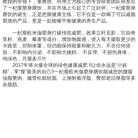
教授的带领下，童教授、何博士为核心的专业研发团队研发出
了一杞瘦塑身膳饮，并在市场上引起了广泛好评。一杞瘦塑身
膳饮的诞生，正是把握健康主线，它不仅是一款喝了可以减脂
塑身的产品，更是一款能够平衡健康的养生产品。
一杞瘦欧米伽塑身打破传统减肥，效果立杆见影，它由奇
亚籽、燕麦、藜麦等成分，增加饱腹感，使人每天摄取更少的
卡路里，控制体重，但仍能保持能量和耐久力。不含任何添
加，不影响内分泌、不影响大姨妈 、不反弹、不损伤身体，
纯绿色，月瘦多斤!!!
2017年将火爆全球的绿色健康减肥 !!让你永远是“小妖
精”，享“瘦”最美的自己!!一杞瘦欧米伽塑身膳饮能减您的腰腹
油脂赘肉、腿臂松糕软脂、上身附着浮脂、臀部老旧厚脂等多
余脂肪。