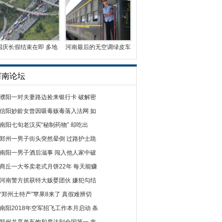
国庆长假结束在即 多地
河南最后的无空调绿皮车
迎车辆返程高峰
曾有5毛钱票价
河南论坛
濮阳一对夫妻路边捡来银行卡 破解密
信阳妙龄女曾因吸毒贩毒落入法网 如
南阳七旬老汉买“秘制药物” 却吃出
郑州一男子街头突然晕倒 过路护士跪
南阳一男子酒后滋事 闯入他人家中破
商丘一大爷卖老式月饼22年 每天能赚
河南警方抓获特大贩婴团伙 嫌犯勾结
“郑州土特产”苹果8来了 真假难辨切
南阳2018年空军招飞工作本月启动 条