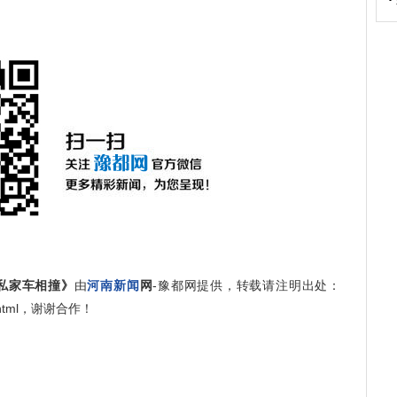
私家车相撞》
由
河南新闻
网
-豫都网提供，转载请注明出处：
3449.html，谢谢合作！