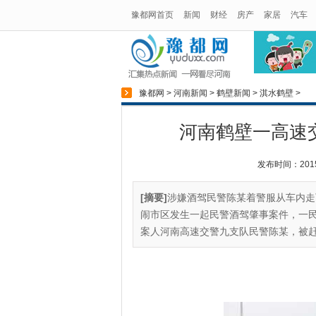
豫都网首页
新闻
财经
房产
家居
汽车
豫都网
>
河南新闻
>
鹤壁新闻
>
淇水鹤壁
>
河南鹤壁一高速
发布时间：2015-0
[摘要]
涉嫌酒驾民警陈某着警服从车内走下
闹市区发生一起民警酒驾肇事案件，一
案人河南高速交警九支队民警陈某，被赶