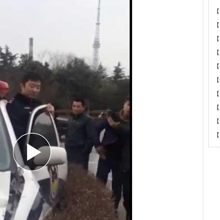
【
【
【
【
【
【
【
【
【
【