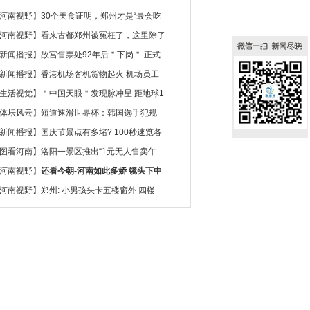
河南视野
】
30个美食证明，郑州才是“最会吃
河南视野
】
看来古都郑州被冤枉了，这里除了
新闻播报
】
故宫售票处92年后＂下岗＂ 正式
新闻播报
】
香港机场客机货物起火 机场员工
生活视觉
】
＂中国天眼＂发现脉冲星 距地球1
体坛风云
】
短道速滑世界杯：韩国选手犯规
新闻播报
】
国庆节景点有多堵? 100秒速览各
图看河南
】
洛阳一景区推出“1元无人售卖午
河南视野
】
还看今朝-河南如此多娇 镜头下中
河南视野
】
郑州: 小男孩头卡五楼窗外 四楼