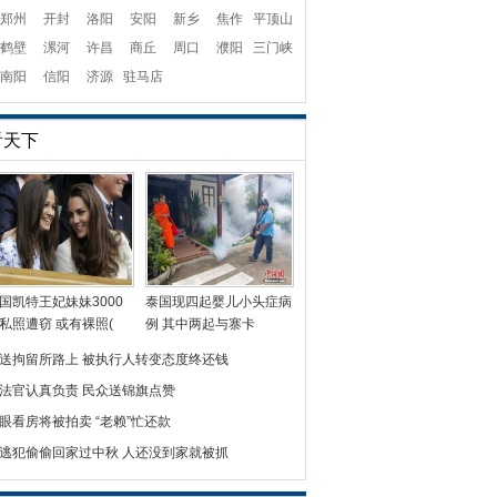
郑州
开封
洛阳
安阳
新乡
焦作
平顶山
鹤壁
漯河
许昌
商丘
周口
濮阳
三门峡
南阳
信阳
济源
驻马店
看天下
国凯特王妃妹妹3000
泰国现四起婴儿小头症病
私照遭窃 或有裸照(
例 其中两起与寨卡
送拘留所路上 被执行人转变态度终还钱
法官认真负责 民众送锦旗点赞
眼看房将被拍卖 “老赖”忙还款
逃犯偷偷回家过中秋 人还没到家就被抓