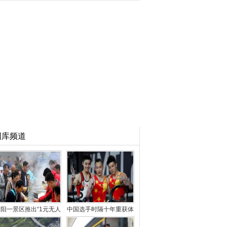
图库频道
阳一景区推出“1元无人
中国选手时隔十年重获体
售卖午餐” 引千人
操世锦赛男子“全能