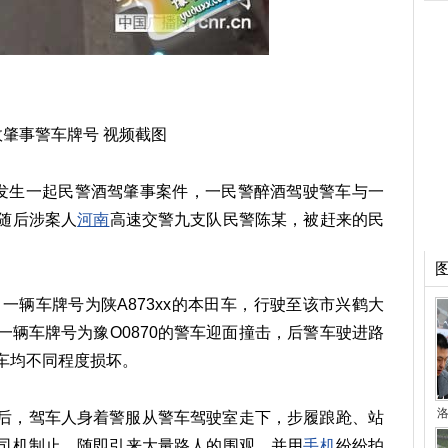
故肇事警车牌号 视频截图
发生一起民警酒驾肇事案件，一民警醉酒驾驶警车与一
随后涉案人
河南
高速交警九支队民警陈某，被赶来的民
，一辆车牌号为陕A873xx的本田车，行驶至该市兴鹤大
辆车牌号为豫O0870的警车迎面撞击，后警车驶进路
车均不同程度损坏。
洛
后，驾车人身着警服从警车驾驶室走下，步履踉跄、站
司机制止。随即引来大量路人的围观，并用
手机
纷纷拍