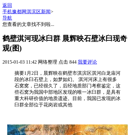
返回
手机豫都网
淇滨区新闻
>
导航
您查看的文章找不到啦...
鹤壁淇河现冰臼群 晨辉映石壁冰臼现奇
观(图)
2015-01-03 11:42
网络整理
点击
844
我要评论
摘要
1月2日，晨辉映在鹤壁市淇滨区淇河白龙庙河
段的冰臼石壁上，如梦如幻。 淇河河床上有很多
石窝窝，已经很久了，后经地质部门考察鉴定，这
些石窝为我国中部地区发现的唯一冰臼群，是具有
重大科研价值的地质遗迹。目前，我国已发现的冰
臼群全部位于花岗岩或其他