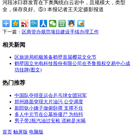
河段冰臼群发育在下奥陶统白云岩中，且规模大，类型
全，保存良好。⑤3 本报记者王天定摄影报道
下一篇：
区商管办规范项目建设手续办理工作
相关新闻
区旅游局积极筹备鹤壁首届樱花文化节
鹤壁国立光电科技股份有限公司在齐鲁股权交易中心成
功挂牌(图文)
热门推荐
中国队夺得亚运会乒乓球女团冠军
郑州路面突现大片油污 公交调度
新郎驮小姨子做俯卧撑 支撑不住
多人中元节在公墓扮僵尸 为拍抖
男子带2瓶汽油过安检 谎称是水喝
首页
触屏版
电脑版